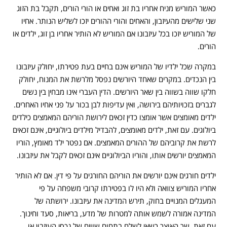
כאשר המוריש מניח אחריו בת זוג ואחים או הורי הורים, תקבל בת הזוג
שני שלישים מהעיזבון, והאחים והורי ההורים יזכו לשליש הנותר. אחיו
של המוריש יזכו בכל עיזבונו אם המוריש לא הותיר אחריו בן זוג, ילדים או
הורים.
במקרה שכל ילדיו של המוריש אינם בחיים בעת פטירתו, יחולק עיזבונו
בין הנכדים. במקרים שאחד היורשים נפסל מלרשת את המנוח, יחולק
חלקו שווה בשווה בין שאר היורשים. הדין העברי אינו מבחין בין נשים
לגברים בזכויותיהם בירושה, ואין עדיפות לבן בכור על פני אחיו האחרים.
ילדים מאומצים אשר אומצו כדין זכאים לירושת הוריהם המאמצים כילדים
ביולוגים. עם זאת, ילדים מאומצים, להבדיל מילדים ביולוגיים, אינם זכאים
לרשת את קרוביהם של ההורים המאמצים. אם נפטר ילד מאומץ, הוריו
המאמצים יורשים אותו, והוריו הביולוגיים אינם זכאים לקבל את עיזבונו.
ילדים חורגים אינם יורשים את הוריהם החורגים על פי דין. אם לא הותיר
אחריו המוריש צוואה ולא היו לו בפטירתו קרובי משפחה על פי
המעגלים המנויים בחוק, תירש המדינה את עיזבונו. ירושתה של
המדינה אמורה לשמש אותה למטרות של מדע, בריאות, סעד וחינוך.
עם זאת, שר האוצר רשאי לשלם בתחום שווים של נכסי העיזבון או