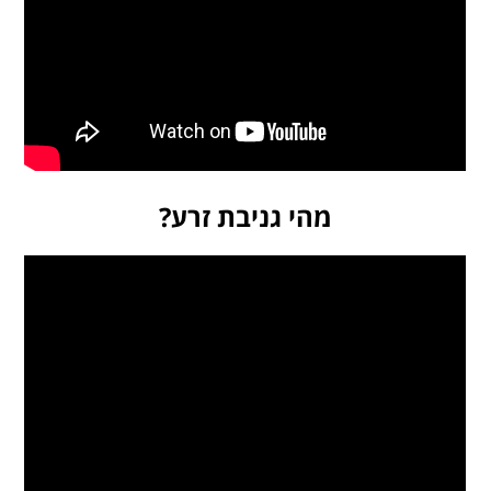
מהי גניבת זרע?