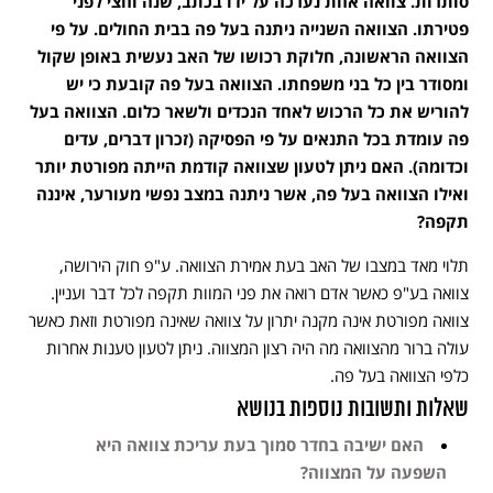
סותרות. צוואה אחת נערכה על ידו בכתב, שנה וחצי לפני
פטירתו. הצוואה השנייה ניתנה בעל פה בבית החולים. על פי
הצוואה הראשונה, חלוקת רכושו של האב נעשית באופן שקול
ומסודר בין כל בני משפחתו. הצוואה בעל פה קובעת כי יש
להוריש את כל הרכוש לאחד הנכדים ולשאר כלום. הצוואה בעל
פה עומדת בכל התנאים על פי הפסיקה (זכרון דברים, עדים
וכדומה). האם ניתן לטעון שצוואה קודמת הייתה מפורטת יותר
ואילו הצוואה בעל פה, אשר ניתנה במצב נפשי מעורער, איננה
תקפה?
תלוי מאד במצבו של האב בעת אמירת הצוואה. ע"פ חוק הירושה,
צוואה בע"פ כאשר אדם רואה את פני המוות תקפה לכל דבר ועניין.
צוואה מפורטת אינה מקנה יתרון על צוואה שאינה מפורטת וזאת כאשר
עולה ברור מהצוואה מה היה רצון המצווה. ניתן לטעון טענות אחרות
כלפי הצוואה בעל פה.
שאלות ותשובות נוספות בנושא
האם ישיבה בחדר סמוך בעת עריכת צוואה היא
השפעה על המצווה?