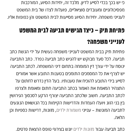
כי יש בכך בכדי לסייע לדיון. מלבד זה, יחידות הסיוע, המורכבות
מפסיכולוגיים ומעובדים סוציאליים, פועלות לצדו של בית המשפט
לענייני משפחה. יחידות הסיוע מסייעות לבית המשפט והן כפופות אליו.
פתיחת תיק – כיצד מגישים תביעה לבית המשפט
לענייני משפחה?
פתיחת תיק בבית המשפט לענייני משפחה נעשית על ידי הגשת כתב
תביעה. לכל סעד מבוקש יש להגיש כתב תביעה נפרד. כתב התביעה
ינוסח על ידי עורך דין המומחה בתחום דיני המשפחה. לכתב התביעה
יש לצרף את כל המסמכים התומכים בטענות התובע אשר אמורים
לסייע בידי התובע להוכיח את טענותיו. בעל הדין נדרש לחתום על
התצהיר המאמת את האמור בכתב התביעה חתום ומאומת ולצרפו
לכתב התביעה. חשוב שלכתב התביעה יצורף הרקע לסכסוך הגירושין
בין בני הזוג ויועלו העמדות והדרישות הקיימות בכל הנושאים הנוגעים
לתביעה המוגשת – ענייני
משמורת ילדים
, מזונות, דרישות כספיות וכן
הלאה.
כתב תביעה עבור
מזונות ילדים
יוגש בצירוף טופס הרצאת פרטים.