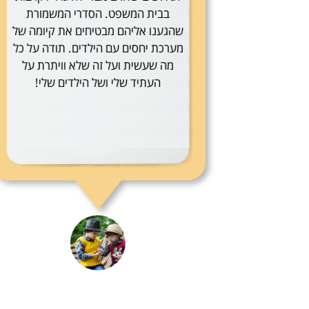
ורת
העסקה
מה של
 על כל
ת על
!