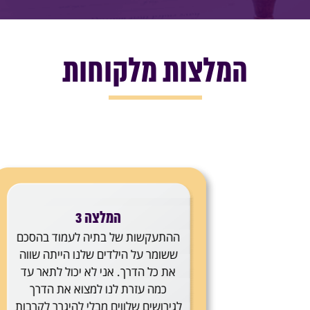
המלצות מלקוחות
הסכם
עו"ד בת
שווה
במהלך
ר עד
לתאר ע
רך
עזר
קרבות
האינ