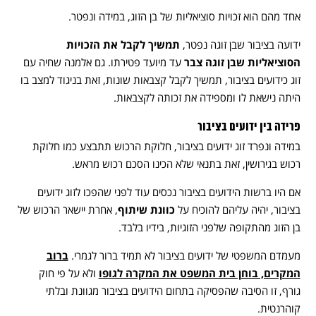
אחד מהם הוא זכויות סוציאליות של בן הזוג, במידה ונפטר.
ידועה בציבור שבן זוגה נפטר,
תמשיך לקבל את הזכויות
הסוציאליות שבן זוגה צבר
עד מיועד פטירתו. גם אלמנה שחיה עם
זוג כידועים בציבור, תמשיך לקבל קצבאות שונות, זאת בניגוד למצב בו
היתה נישאת לו ומספידה את זכותה לקצבאות.
פרידה בין ידועים בציבור
במידה ונפרד זוג ידועים בציבור, חלוקת הרכוש תתבצע כמו חלוקת
רכוש בגירושין, זאת בתנאי שלא הכינו הסכם רכוש מראש.
אם היו ברשות הידועים בציבור נכסים עוד לפני שהפכו לזוג ידועים
בציבור, יהיה עליהם להוכיח על
כוונת שיתוף
, אחרת יישאר הרכוש של
בן הזוג מהתקופה שלפני הזוגיות, בידיו בלבד.
מעמדם המשפטי של ידועים בציבור לא תמיד ברור לגמרי.
ברוב
המקרים, בוחן בית המשפט את המקרה לגופו
ולא על פי חוק
גורף, זו הסיבה שהפסיקה בתחום הידועים בציבור מגוונת ובלתי
קוהרנטית.