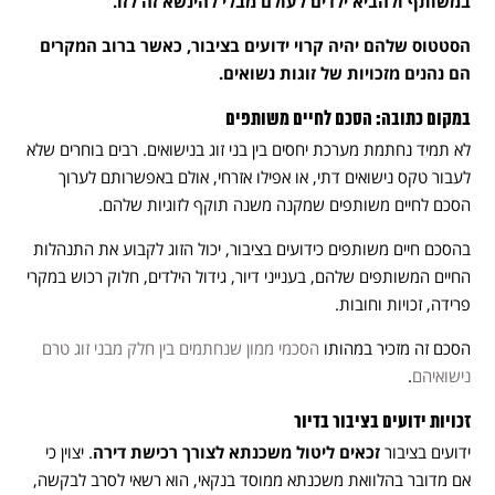
במשותף ולהביא ילדים לעולם מבלי להינשא זה לזו.
הסטטוס שלהם יהיה קרוי ידועים בציבור, כאשר ברוב המקרים
הם נהנים מזכויות של זוגות נשואים.
במקום כתובה: הסכם לחיים משותפים
לא תמיד נחתמת מערכת יחסים בין בני זוג בנישואים. רבים בוחרים שלא
לעבור טקס נישואים דתי, או אפילו אזרחי, אולם באפשרותם לערוך
הסכם לחיים משותפים שמקנה משנה תוקף לזוגיות שלהם.
בהסכם חיים משותפים כידועים בציבור, יכול הזוג לקבוע את התנהלות
החיים המשותפים שלהם, בענייני דיור, גידול הילדים, חלוק רכוש במקרי
פרידה, זכויות וחובות.
הסכם זה מזכיר במהותו
הסכמי ממון שנחתמים בין חלק מבני זוג טרם
נישואיהם
.
זכויות ידועים בציבור בדיור
ידועים בציבור
זכאים ליטול משכנתא לצורך רכישת דירה
. יצוין כי
אם מדובר בהלוואת משכנתא ממוסד בנקאי, הוא רשאי לסרב לבקשה,