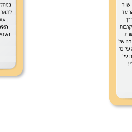
שווה
במהלך
ר עד
לתאר ע
רך
עזר
קרבות
האינ
ורת
העסקה
מה של
 על כל
ת על
!