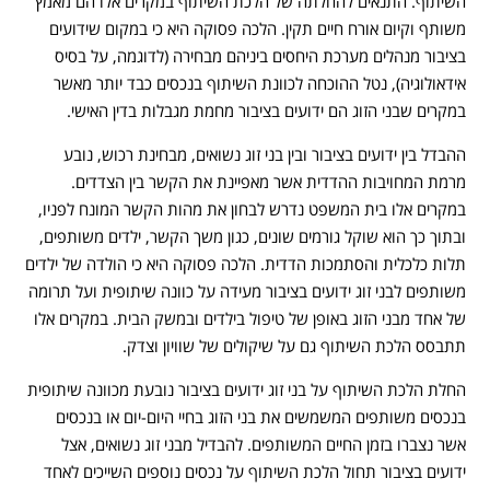
השיתוף. התנאים להחלתה של הלכת השיתוף במקרים אלו הם מאמץ
משותף וקיום אורח חיים תקין. הלכה פסוקה היא כי במקום שידועים
בציבור מנהלים מערכת היחסים ביניהם מבחירה (לדוגמה, על בסיס
אידאולוגיה), נטל ההוכחה לכוונת השיתוף בנכסים כבד יותר מאשר
במקרים שבני הזוג הם ידועים בציבור מחמת מגבלות בדין האישי.
ההבדל בין ידועים בציבור ובין בני זוג נשואים, מבחינת רכוש, נובע
מרמת המחויבות ההדדית אשר מאפיינת את הקשר בין הצדדים.
במקרים אלו בית המשפט נדרש לבחון את מהות הקשר המונח לפניו,
ובתוך כך הוא שוקל גורמים שונים, כגון משך הקשר, ילדים משותפים,
תלות כלכלית והסתמכות הדדית. הלכה פסוקה היא כי הולדה של ילדים
משותפים לבני זוג ידועים בציבור מעידה על כוונה שיתופית ועל תרומה
של אחד מבני הזוג באופן של טיפול בילדים ובמשק הבית. במקרים אלו
תתבסס הלכת השיתוף גם על שיקולים של שוויון וצדק.
החלת הלכת השיתוף על בני זוג ידועים בציבור נובעת מכוונה שיתופית
בנכסים משותפים המשמשים את בני הזוג בחיי היום-יום או בנכסים
אשר נצברו בזמן החיים המשותפים. להבדיל מבני זוג נשואים, אצל
ידועים בציבור תחול הלכת השיתוף על נכסים נוספים השייכים לאחד