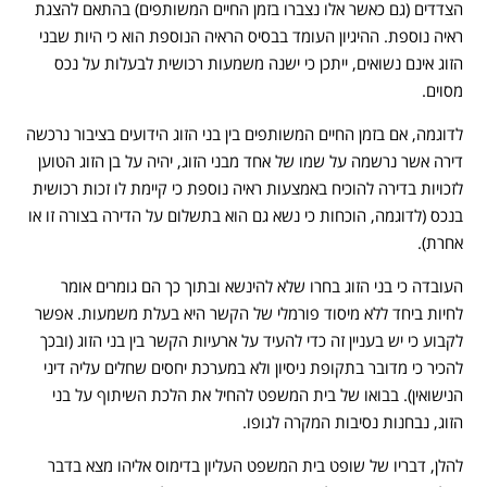
הצדדים (גם כאשר אלו נצברו בזמן החיים המשותפים) בהתאם להצגת
ראיה נוספת. ההיגיון העומד בבסיס הראיה הנוספת הוא כי היות שבני
הזוג אינם נשואים, ייתכן כי ישנה משמעות רכושית לבעלות על נכס
מסוים.
לדוגמה, אם בזמן החיים המשותפים בין בני הזוג הידועים בציבור נרכשה
דירה אשר נרשמה על שמו של אחד מבני הזוג, יהיה על בן הזוג הטוען
לזכויות בדירה להוכיח באמצעות ראיה נוספת כי קיימת לו זכות רכושית
בנכס (לדוגמה, הוכחות כי נשא גם הוא בתשלום על הדירה בצורה זו או
אחרת).
העובדה כי בני הזוג בחרו שלא להינשא ובתוך כך הם גומרים אומר
לחיות ביחד ללא מיסוד פורמלי של הקשר היא בעלת משמעות. אפשר
לקבוע כי יש בעניין זה כדי להעיד על ארעיות הקשר בין בני הזוג (ובכך
להכיר כי מדובר בתקופת ניסיון ולא במערכת יחסים שחלים עליה דיני
הנישואין). בבואו של בית המשפט להחיל את הלכת השיתוף על בני
הזוג, נבחנות נסיבות המקרה לגופו.
להלן, דבריו של שופט בית המשפט העליון בדימוס אליהו מצא בדבר