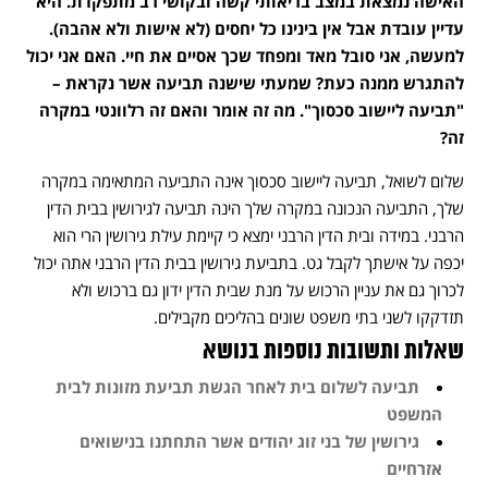
האישה נמצאת במצב בריאותי קשה ובקושי רב מתפקדת. היא
עדיין עובדת אבל אין בינינו כל יחסים (לא אישות ולא אהבה).
למעשה, אני סובל מאד ומפחד שכך אסיים את חיי. האם אני יכול
להתגרש ממנה כעת? שמעתי שישנה תביעה אשר נקראת –
"תביעה ליישוב סכסוך". מה זה אומר והאם זה רלוונטי במקרה
זה?
שלום לשואל, תביעה ליישוב סכסוך אינה התביעה המתאימה במקרה
שלך, התביעה הנכונה במקרה שלך הינה תביעה לגירושין בבית הדין
הרבני. במידה ובית הדין הרבני ימצא כי קיימת עילת גירושין הרי הוא
יכפה על אישתך לקבל גט. בתביעת גירושין בבית הדין הרבני אתה יכול
לכרוך גם את עניין הרכוש על מנת שבית הדין ידון גם ברכוש ולא
תזדקקו לשני בתי משפט שונים בהליכים מקבילים.
שאלות ותשובות נוספות בנושא
תביעה לשלום בית לאחר הגשת תביעת מזונות לבית
המשפט
גירושין של בני זוג יהודים אשר התחתנו בנישואים
אזרחיים