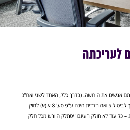
ם לעריכתה
ותם אנשים את הירושה. (בדרך כלל, האחד לשני ואח"כ
לאותם יורשים). להבדיל מצוואה רגילה אותה ניתן לבטל בכל עת אם ע"י השמדתה ואם ע"י חתימה על צוואה אחרת. הדרך לביטול צוואה הדדית הינה ע"פ סע' 8 א (א) לחוק
 – כל עוד לא חולק העיזבון יסתלק היורש מכל חלק