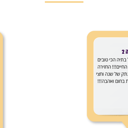
הסכם
עו"ד בת
שווה
במהלך
ר עד
לתאר ע
רך
עזר
קרבות
האינ
ורת
העסקה
מה של
 על כל
ת על
!