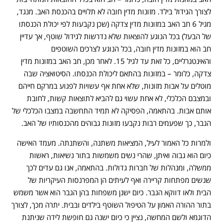
לצורך הגידול בילד. מזונות מדין חובה לא תלויים בהכנסת האב. מנגד,
מגיל 6 חב האב במזונות מדין צדקה (שכן נקבעות לפי יכולת הכנסתו
של הבעל) בכל הנוגע להוצאות שלא נדרשות לגידול שוטף, אך עדיין
חב הוא במזונות מדין חובה, בכל הנוגע לצרכים השוטפים
והאינטגרליים, כל זאת עד לגיל 15. לאחר מכן, חב האב במזונות מדין
צדקה, כלומר – במזונות בהתאם ליכולת הכנסתו. הסיטואציה שבה
מוטלים על אבות מזונות, שלא אחת אף עשויות לפגוע במרקם חייהם
ובמצבם הכלכלי, לא אחת עשוי גם להביא לתוצאות קשות, לחובת
אותם אבות. בהתאמה, הפסיקה לא תמיד התחשבה במצבו הכלכלי של
הגבר, כך שפעמים רבות נקבעו מזונות גבוהים מהכנסותיו של האב.
ולמרות כל האמור לעיל, המציאות משתנה, והשתנתה. מעמד האישה
כיום הוא גבוה ואיתן, שהרי נשים משמשות בתור נשיאות, ראשות
ממשלה, ומנהלות של חברות גדולות. בהתאמה, אנו גם עדים לכך
שנשים מפתחות קריירה ואף לעיתים הן המפרנסות העיקריות של
הבית ולאו דווקא הגבר. כיום ישנן משפחות בהן הגבר הוא אשר משמש
בתור ההורה האמון על הטיפול השוטף בילדים ובבית. יתרה מכך, לצורך
הדוגמא ולשם המחשה, נציין כי כיום ישנה גם חופשת לידה שניתנת