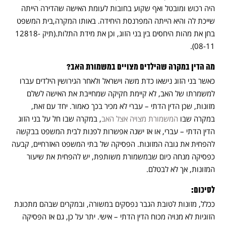
היה רכוש ומובטל ואף שקוע בחובות לעומת האישה שהדירה הייתה
שייכת לה והיא הייתה המפרנסת היחידה. באותו המקרה,בית המשפט
בחן את מהות היחסים בין בני הזוג, וכן את מידת התלות.(תיק 12818-
08-11).
מה הדין במקרה שהילדים מצויים במשמורת האב?
כאשר בני הזוג נישאו כדת משה וישראל ולאחר הגירושין הילדים עברו
למשמרתו של האב, לא קיימת חקיקה שמחייבת את האישה לשלם
מזונות, שכן הדין הדתי – עברי לא מכיר בכך כאמור. יחד עם זאת,
במקרה שבו
המשמורת מצויה אצל האב
, במקרה שבו חל על בני הזוג
הדין הדתי – עברי, או אז ישנה אפשרות לפנות לבית המשפט בבקשה
להפחית את גובה המזונות. הפסיקה של בתי המשפט האזרחיים, קבעה
כפסיקה מנחה כיום שבמשמורת משותפת, יש להפחית את שיעור
המזונות, אך לא לבטלם.
לסיכום:
ככלל, מזונות לטובת הגבר נפסקים במשורה, ובמקרים שבהם מתכונת
הזוגיות לא מנויה מכוח הדין הדתי – אישי. יתר על כן, גם אז הפסיקה