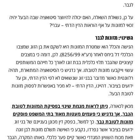
לגבר.
על כן, נשאלת השאלה, האם יכולה להיווצר סיטואציה שבה הבעל יהיה
זכאי למזונות על אף הוראות הדין הדתי – עברי?
השינוי: מזונות לגבר
הגישה והכלל הוא שמטרת המזונות היא לשקם את בן הזוג שמצבו
הכלכלי דל ביחס לאחר (רע"א 8256/99). לכן, דומה כי במצבים
קיצוניים שהגבר תלוי כלכלית בבת זוגו לאורך כל חייהם המשותפים
עשוי וייקבעו מזונות לטובתו. אך נדגיש כי הסיטואציה המתוארת, תהיה
רלוונטית כאשר מדובר בבני זוג שנשואים לא לפי הדין הדתי, וכן על
ידועים בציבור. דהיינו, הדין הדתי – לא מכיר באפשרות לפסוק מזונות
לטובת הבעל.
מכאן לכאורה,
ניתן לראות מגמת שינוי בפסיקת המזונות לטובת
הגבר, אך נדגיש כי פעמים מעטות מאוד בתי המשפט פוסקים
מזונות לטובת גבר
. כך למשל, בפסק דין מכונן בעניינם של בני זוג
ידועים בציבור אשר נפרדו, נקבע כי האישה תשלם מזונות לבן זוגה
וזאת מכוח השוויון המגדרי כאשר קיים פער כלכלי. באותו המקרה, הגבר