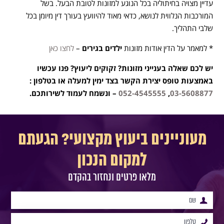
עדיין מצויה בחיתוליה בכל הנוגע למזונות לטובת הבעל. בשל
המורכבות הנלווית לנושא, כדאי מאוד להיוועץ בעורך דין מיומן בכל
שלבי התהליך.
* למאמר על הדין אודות מזונות
ילדים בגירים
–
לחצו כאן
יש לכם שאלה בענייני מזונות? זקוקים ליעוץ? פנו עכשיו
באמצעות טופס יצירת הקשר בצד ימין למעלה או בטלפון :
03-5608877
,
052-4545555
– ונשמח לעמוד לשירותכם.
מעוניינים ביעוץ מקצועי? הגעתם
למקום הנכון
מלאו פרטים ונחזור בהקדם