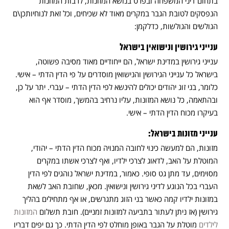
בתחום דיני המשפחה ובפרט בנושא המזונות, לרבות המזונות
הנפסקים לטובת הגבר במקרים מאוד לא שכיחים, וכל זאת לנוחיותכן\ם
הגולשים והגולשות, כדלקמן:
ענייני גירושין ונישואין בישראל
ענייני גירושין במדינת ישראל, הם ייחודיים מאוד מסיבה פשוטה,
בישראל כל ענייני הגירושין והנישואין מוסדרים על פי הדין הדתי – אישי.
כלומר, בני זוג יהודים יכולים להינשא לפי הדין הדתי – עברי. יתר על כן,
ובהתאמה, כל נושא המזונות, עליו נרחיב בהמשך, מוסדר אף הוא
בעיקרו מכוח הדין הדתי – אישי.
ענייני מזונות בישראל:
מזונות, הם למעשה כינוי לחובה המנויה מכוח הדין הדתי – יהודי,
המוטלת על האב, לדאוג לצרכי ילדיו, ואף לצרכי אשתו במקרים
מסוימים, עד מתן גט סופי. כאמור, במדינת ישראל נוהגים לפי הדין
העברי בכל הנוגע לדיני גירושין ונישואין. מכאן, שחובת האב לשאת
במזונות ילדיו קמה כאשר בני הזוג מתגרשים, או אף מתחילים בהליך
גירושין (אז ניתן לעתור בתביעה למזונות זמניים). חובת תשלום
המזונות
לילדים
מוטלת על הגבר באופן מוחלט לפי הדין הדתי. כך גם יפים דבריו