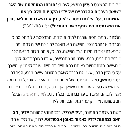
של בית המשפט העליון בנושא, לאמור: "
חובתו המוחלטת של האב
לשאת בצרכים ההכרחיים של ילדיו הקטינים חלה בין אם
המשמורת על הילדים נמסרה לאם, בין אם היא נמסרת לאב, ובין
אם היא ניתנת במשותף לשני ההורים
"(בע"מ 2561/08).
הלכה זו, המתייחסת אומנם למזונות ילדים, מתבססת על התפיסה כי
הגבר הוא "המפרנס" והאישה היא דואגת לחינוכם של הילדים, מה
שלכאורה יוצר בו תלות מצד האישה. כמו כן, אותה תלות מביאה לכך
שבמקרים רבים, ברגע שבני זוג מתגרשים, עולה הצורך לדאוג לכך
שהאישה תזכה לחיות באותה רמת חיים בה חייה, עובר לגירושין. משכך,
על פי הדין הדתי, עשוי גם הגבר לשאת במזונות אישה מרגע הפרידה
ועד לגירושין, כאשר תכליתם של אותם מזונות היא לשמור על רמת חייה
של האישה כפי שהיו בחיי הנישואין. אך נדגיש, כי בניגוד למזונות ילדים
אשר לגביהם האב חב עד בגרותם, בכל הנוגע
למזונות אישה
, הבעל
חב במזונות אלו רק עד למתן הגט, ותו לאו.
לשם השלמת התמונה, נעיר שככלל, בכל הנוגע למזונות ילדים,
חב
האב במזונות ילדיו כאמור באופן אבסולוטי
. לרוב, עד לגיל 6 חב
האב במזונות מדין חובה, כלומר – חב הוא בכלל ההוצאות המתחייבות