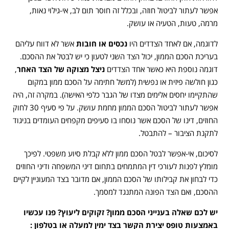
אפשר לעתור לביטול חוזה, ובכלל זה חוסר תום לב, אי-גילוי נאות,
מרמה, טעות, הטעיה או עושק.
לדוגמה, אם לאחד הצדדים היו
נכסים או חובות
אשר לא דווח עליהם
בעריכת הסכם הממון, יכול הצד השני לטעון כי יש לבטל את ההסכם.
דוגמה נוספת היא כאשר אחד הצדדים
ניצל מצוקה של הצד האחר
,
כגון חולשה פיזית או נפשית (למשל חתימה על הסכם ממון במקום
שהתקיימו יחסים אלימים מצדו של הגבר כלפי האישה). במקרה זה, היה
אפשר לעתור לביטול הסכם הממון מחמת עושק. על פי סעיף 30 לחוק
החוזים, דינו של הסכם אשר נוסחו בו סעיפים מקפחים העומדים בניגוד
לתקנת הציבור – להתבטל.
לסיכום, אי-אפשר לבטל הסכם ממון ללא קבלת סיוע משפטי. לפיכך
מומלץ לפנות לעורכי דין המתמחים בתחום דיני המשפחה ודיני החוזים
כדי לבחון את קבילותו של הסכם הממון, אם מדובר בצד המעוניין לקיים
ההסכם, ואם הצד הפונה המתנגד למסמך.
יש לכם שאלה בענייני הסכם ממון? זקוקים ליעוץ? פנו עכשיו
באמצעות טופס יצירת הקשר בצד ימין למעלה או בטלפון :