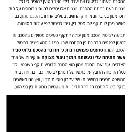
ההסכם ולעתור לביטולו אם יעלה בידי הצד הטוען להוכיח כי נפלו
פגמים בעת כריתת ההסכם. פגמים אלו יכולים להיות מבוססים על חוק
יחסי ממון בני בין זוג או חוק החוזים. במילים אחרות,
הסכם ממון
, גם
כאשר ניתן לו תוקף של פסק דין, ניתן לביטול לפי עילות מסוימות.
תביעה לביטול הסכם ממון יכולה לתקוף סעיפים מסוימים בהסכם או
לטעון לפגמים מבחינת פן ההסכם שבו. בני זוג המעוניינים בביטול
הסכם הממון
טוענים פעמים רבות כי מדובר בהסכם בלתי סביר
אשר חתימה עליו נעשתה מתוך ניצול מצוקה
או קיפוח של אחד
הצדדים. עם זאת, הסכם ממון הוא הסכם הדורש תוקף משפטי, ולכן
נטל ההוכחה הרובץ על כתפיו של הטוען לביטולו כבד במיוחד. בתי
המשפט מכירים בחשיבותו של עקרון סופיות הדיון, ואין הם מאשרים
בנקל ביטול הסכם הגורר התדיינויות משפטיות נוספות בין בני הזוג.