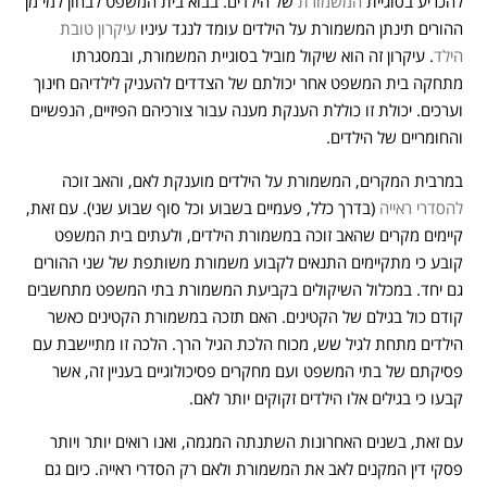
להכריע בסוגיית
המשמורת
של הילדים. בבוא בית המשפט לבחון למי מן
ההורים תינתן המשמורת על הילדים עומד לנגד עיניו
עיקרון טובת
הילד
. עיקרון זה הוא שיקול מוביל בסוגיית המשמורת, ובמסגרתו
מתחקה בית המשפט אחר יכולתם של הצדדים להעניק לילדיהם חינוך
וערכים. יכולת זו כוללת הענקת מענה עבור צורכיהם הפיזיים, הנפשיים
והחומריים של הילדים.
במרבית המקרים, המשמורת על הילדים מוענקת לאם, והאב זוכה
להסדרי ראייה
(בדרך כלל, פעמיים בשבוע וכל סוף שבוע שני). עם זאת,
קיימים מקרים שהאב זוכה במשמורת הילדים, ולעתים בית המשפט
קובע כי מתקיימים התנאים לקבוע משמורת משותפת של שני ההורים
גם יחד. במכלול השיקולים בקביעת המשמורת בתי המשפט מתחשבים
קודם כול בגילם של הקטינים. האם תזכה במשמורת הקטינים כאשר
הילדים מתחת לגיל שש, מכוח הלכת הגיל הרך. הלכה זו מתיישבת עם
פסיקתם של בתי המשפט ועם מחקרים פסיכולוגיים בעניין זה, אשר
קבעו כי בגילים אלו הילדים זקוקים יותר לאם.
עם זאת, בשנים האחרונות השתנתה המגמה, ואנו רואים יותר ויותר
פסקי דין המקנים לאב את המשמורת ולאם רק הסדרי ראייה. כיום גם